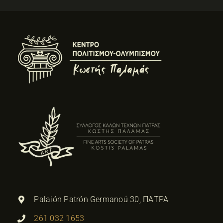
Palaión Patrón Germanoú 30, ΠΑΤΡΑ
261 032 1653