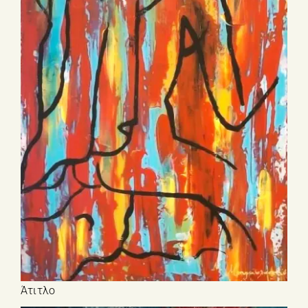
Άτιτλο