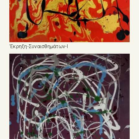
‘Εκρηξη-Συναισθημάτων-Ι