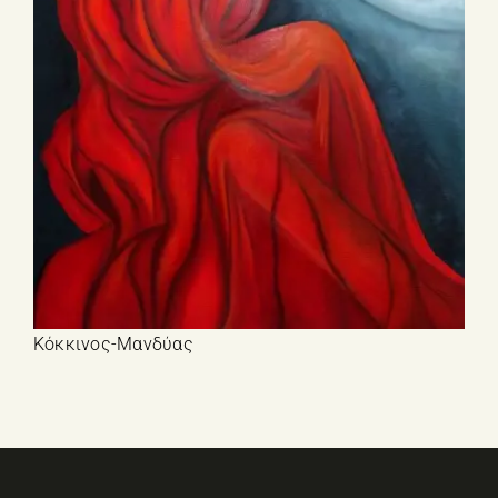
Κόκκινος-Μανδύας