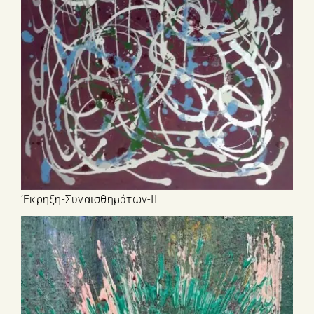
‘Εκρηξη-Συναισθημάτων-ΙΙ