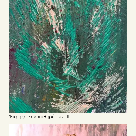
‘Εκρηξη-Συναισθημάτων-ΙΙΙ