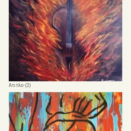
Άτιτλο-(2)