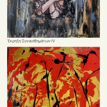
‘Εκρηξη-Συναισθημάτων-IV