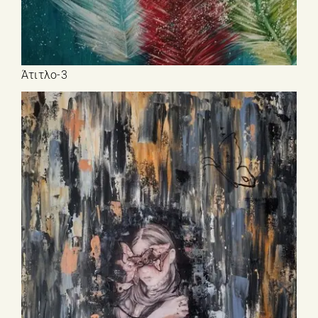
Άτιτλο-3