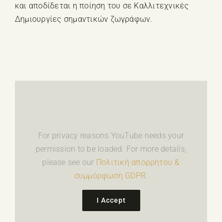
και αποδίδεται η ποίηση του σε Καλλιτεχνικές
Δημιουργίες σημαντικών ζωγράφων.
For privacy reasons YouTube needs your
permission to be loaded. For more details,
please see our
Πολιτική απορρήτου &
συμμόρφωση GDPR
.
I Accept