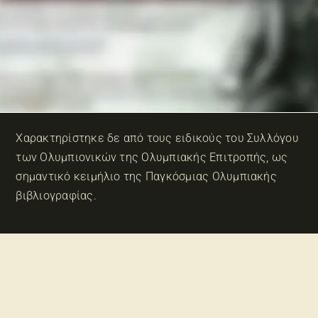
Χαρακτηρίστηκε δε από τους ειδικούς του Συλλόγου
των Ολυμπιονικών της Ολυμπιακής Επιτροπής, ως
σημαντικό κειμήλιο της Παγκόσμιας Ολυμπιακής
βιβλιογραφίας.