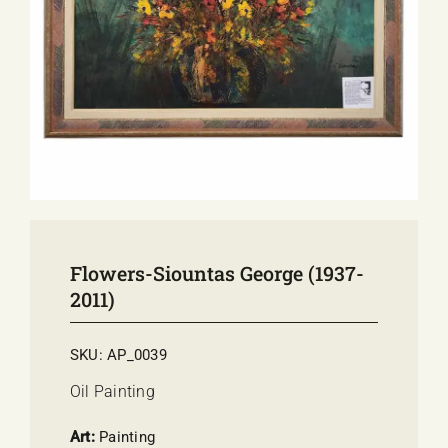
E-SHOP
EVENTS
ABOUT US
COMMUNICATION
Flowers-Siountas George (1937-
2011)
SKU:
AP_0039
Oil Painting
Art:
Painting