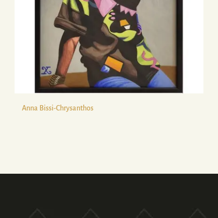
Anna Bissi-Chrysanthos