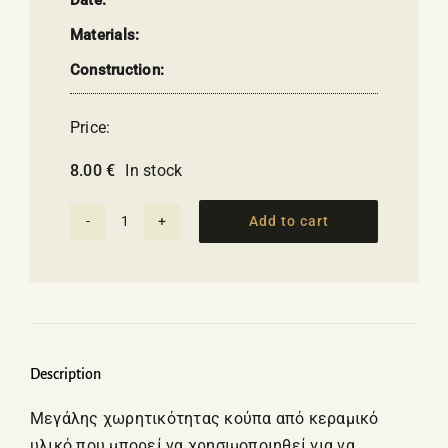
Materials:
Construction:
Price:
8.00
€
In stock
Add to cart
Large
cup
with
ancient
Greek
trireme
Description
quantity
Μεγάλης χωρητικότητας κούπα από κεραμικό
υλικό που μπορεί να χρησιμοποιηθεί για να