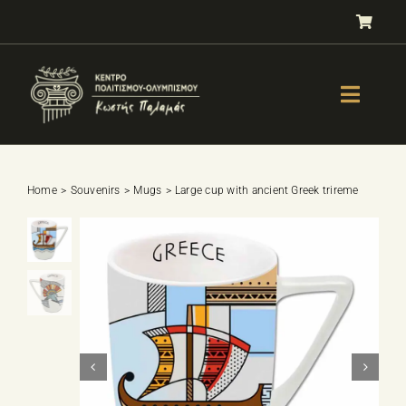
Skip
to
content
Toggle
Naviga
GALLERY
OLYMPISM
Home
Souvenirs
Mugs
Large cup with ancient Greek trireme
OLYMPIC EDUCATION
E-Shop
SPORTS SELECTION TEST
BOOKS
LESSONS