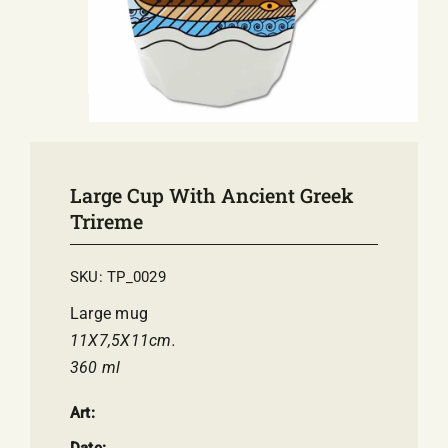
E-SHOP
EVENTS
ABOUT US
COMMUNICATION
Large Cup With Ancient Greek
Trireme
SKU:
TP_0029
Large mug
11Χ7,5Χ11cm.
360 ml
Art:
Date: