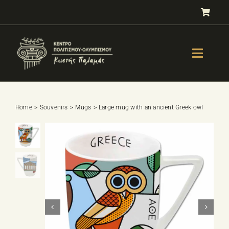
Skip
to
content
Toggle
Naviga
GALLERY
OLYMPISM
Home
Souvenirs
Mugs
Large mug with an ancient Greek owl
OLYMPIC EDUCATION
E-Shop
SPORTS SELECTION TEST
BOOKS
LESSONS