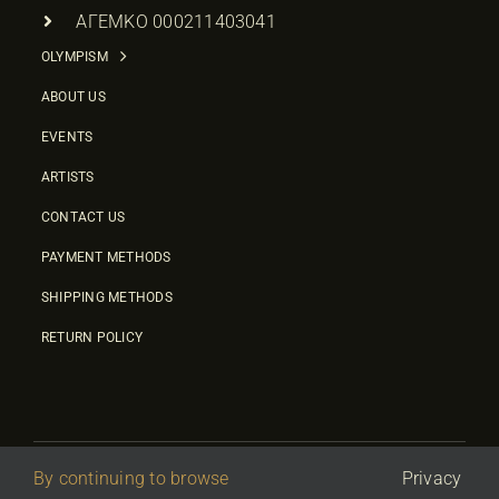
ΑΓΕΜΚΟ 000211403041
OLYMPISM
ABOUT US
EVENTS
ARTISTS
CONTACT US
PAYMENT METHODS
SHIPPING METHODS
RETURN POLICY
By continuing to browse
Privacy
© 2026 • Olympic Culture Center • Powered By
First Idea
|