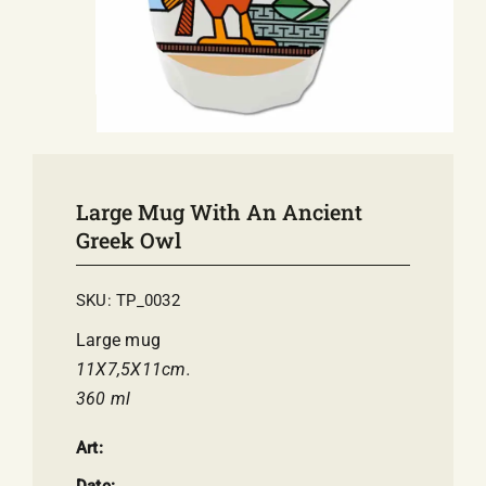
E-SHOP
EVENTS
ABOUT US
COMMUNICATION
Large Mug With An Ancient
Greek Owl
SKU:
TP_0032
Large mug
11Χ7,5Χ11cm.
360 ml
Art:
Date: