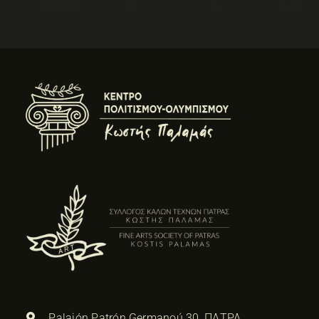
Palaión Patrón Germanoú 30, ΠΑΤΡΑ