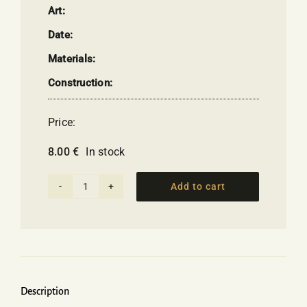
Art:
Date:
Materials:
Construction:
Price:
8.00
€
In stock
Add to cart
Wooden
pencil
with
Aphrodite
of
Mylos
Description
quantity