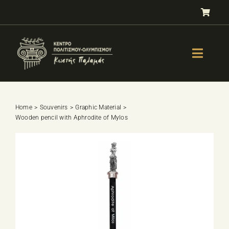
Skip
to
content
Toggle
Naviga
GALLERY
OLYMPISM
Home
Souvenirs
Graphic Material
Wooden pencil with Aphrodite of Mylos
OLYMPIC EDUCATION
E-Shop
SPORTS SELECTION TEST
BOOKS
LESSONS