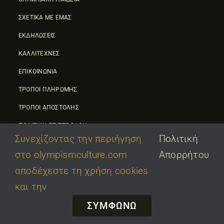
ΣΧΕΤΙΚΑ ΜΕ ΕΜΑΣ
ΕΚΔΗΛΩΣΕΙΣ
ΚΑΛΛΙΤΕΧΝΕΣ
ΕΠΙΚΟΙΝΩΝΙΑ
ΤΡΟΠΟΙ ΠΛΗΡΩΜΗΣ
ΤΡΟΠΟΙ ΑΠΟΣΤΟΛΗΣ
ΠΟΛΙΤΙΚΗ ΕΠΙΣΤΡΟΦΩΝ
Συνεχίζοντας την περιήγηση
Πολιτική
στο olympismculture.com
Απορρήτου
αποδέχεστε τη χρήση cookies
και την
© 2026 • Olympic Culture Center • Powered By
First Idea
|
ΣΥΜΦΩΝΩ
΄
Όροι Χρήσης
|
Πολιτική Απορρήτου