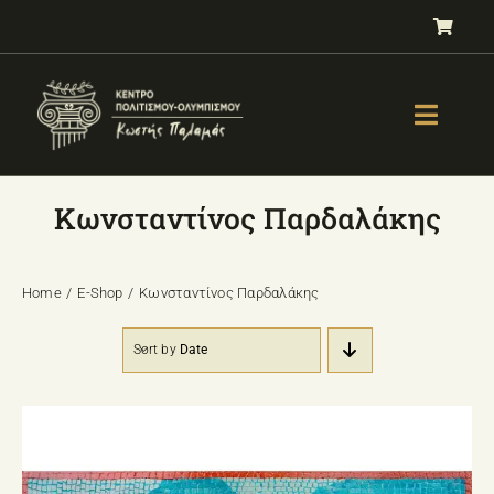
Μετάβαση
στο
περιεχόμενο
Toggle
Naviga
GALLERY
Κωνσταντίνος Παρδαλάκης
ΟΛΥΜΠΙΣΜΟΣ
ΤΕΣΤ ΕΠΙΛΟΓΗΣ ΑΘΛΗΜΑΤΟΣ
Home
E-Shop
Κωνσταντίνος Παρδαλάκης
ΒΙΒΛΙΑ
Sort by
Date
ΜΑΘΗΜΑΤΑ
E-SHOP – Πωλητήριο
ΕΚΔΗΛΩΣΕΙΣ