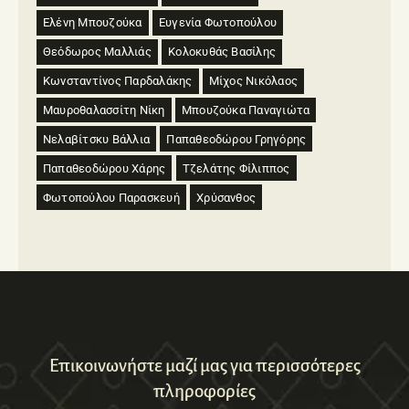
Ελένη Μπουζούκα
Ευγενία Φωτοπούλου
Θεόδωρος Μαλλιάς
Κολοκυθάς Βασίλης
Κωνσταντίνος Παρδαλάκης
Μίχος Νικόλαος
Μαυροθαλασσίτη Νίκη
Μπουζούκα Παναγιώτα
Νελαβίτσκυ Βάλλια
Παπαθεοδώρου Γρηγόρης
Παπαθεοδώρου Χάρης
Τζελάτης Φίλιππος
Φωτοπούλου Παρασκευή
Χρύσανθος
Επικοινωνήστε μαζί μας για περισσότερες
πληροφορίες