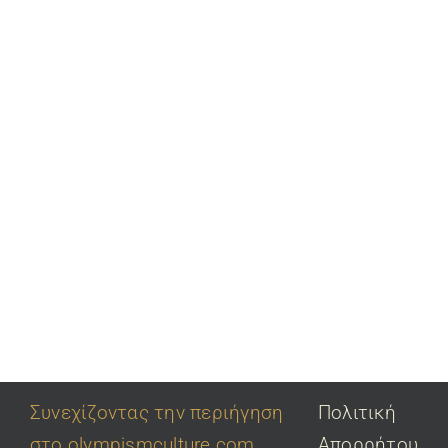
Συνεχίζοντας την περιήγηση
Πολιτική
στο olympismculture.com
Απορρήτου