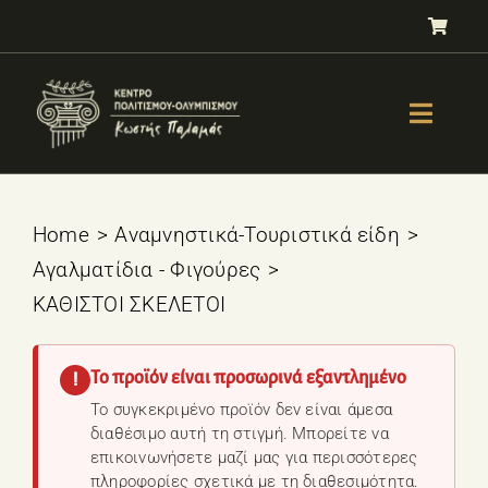
Μετάβαση
στο
περιεχόμενο
Toggle
Naviga
GALLERY
ΟΛΥΜΠΙΣΜΟΣ
Home
Αναμνηστικά-Τουριστικά είδη
Αγαλματίδια - Φιγούρες
ΤΕΣΤ ΕΠΙΛΟΓΗΣ ΑΘΛΗΜΑΤΟΣ
ΚΑΘΙΣΤΟΙ ΣΚΕΛΕΤΟΙ
ΒΙΒΛΙΑ
ΜΑΘΗΜΑΤΑ
Το προϊόν είναι προσωρινά εξαντλημένο
!
E-SHOP – Πωλητήριο
Το συγκεκριμένο προϊόν δεν είναι άμεσα
διαθέσιμο αυτή τη στιγμή. Μπορείτε να
ΕΚΔΗΛΩΣΕΙΣ
επικοινωνήσετε μαζί μας για περισσότερες
πληροφορίες σχετικά με τη διαθεσιμότητα.