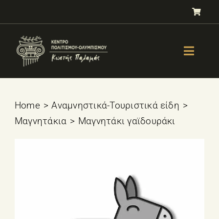
Μετάβαση
στο
περιεχόμενο
Toggle
Naviga
GALLERY
ΟΛΥΜΠΙΣΜΟΣ
Home
Αναμνηστικά-Τουριστικά είδη
Μαγνητάκια
Μαγνητάκι γαϊδουράκι
ΤΕΣΤ ΕΠΙΛΟΓΗΣ ΑΘΛΗΜΑΤΟΣ
ΒΙΒΛΙΑ
ΜΑΘΗΜΑΤΑ
E-SHOP – Πωλητήριο
ΕΚΔΗΛΩΣΕΙΣ