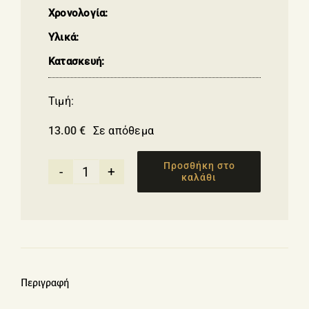
Χρονολογία:
Υλικά:
Κατασκευή:
Τιμή:
13.00
€
Σε απόθεμα
Προσθήκη στο
καλάθι
Σετ
γάντι
κουζίνας
&
πιάστρα
με
Περιγραφή
ελληνικά