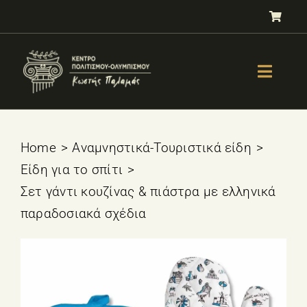
Μετάβαση
στο
περιεχόμενο
Toggle
Naviga
GALLERY
ΟΛΥΜΠΙΣΜΟΣ
Home
Αναμνηστικά-Τουριστικά είδη
Είδη για το σπίτι
ΤΕΣΤ ΕΠΙΛΟΓΗΣ ΑΘΛΗΜΑΤΟΣ
Σετ γάντι κουζίνας & πιάστρα με ελληνικά
ΒΙΒΛΙΑ
παραδοσιακά σχέδια
ΜΑΘΗΜΑΤΑ
E-SHOP – Πωλητήριο
ΕΚΔΗΛΩΣΕΙΣ