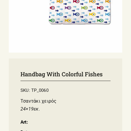
E-SHOP
EVENTS
ABOUT US
COMMUNICATION
Handbag With Colorful Fishes
SKU:
TP_0060
Τσαντάκι χειρός
24×19εκ.
Art: