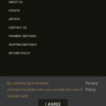
ABOUT US
EVENTS
ARTISTS
CONTACT US
PAYMENT METHODS
SHIPPING METHODS
RETURN POLICY
By continuing to browse
Privacy
© 2026 • Olympic Culture Center • Powered By
First Idea
|
olympismculture.com you accept our use of
Policy
΄
Terms Of Use
|
Privacy Policy
cookies and
I AGREE