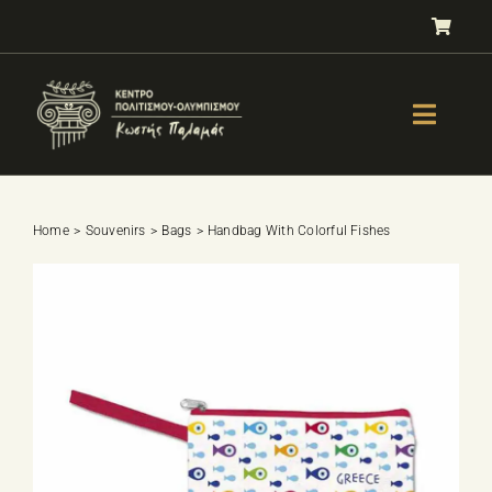
Skip
to
content
Toggle
Naviga
GALLERY
OLYMPISM
Home
Souvenirs
Bags
Handbag With Colorful Fishes
OLYMPIC EDUCATION
E-Shop
SPORTS SELECTION TEST
BOOKS
LESSONS