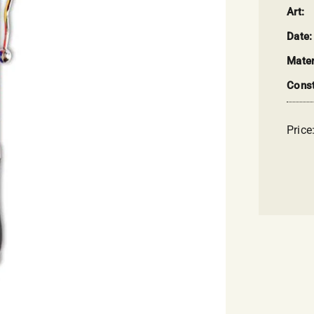
Art:
Date:
Mater
Const
Price