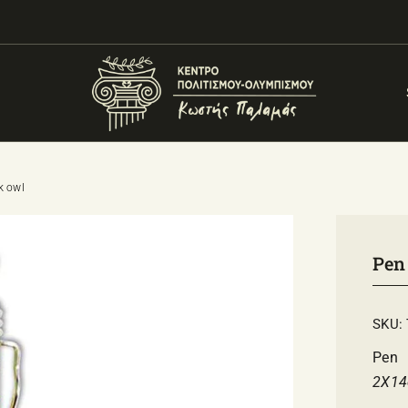
k owl
Pen
SKU:
Pen
2Χ14