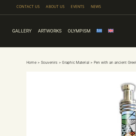
Skip
CONTACT US
ABOUT US
EVENTS
NEWS
to
content
GALLERY
ARTWORKS
OLYMPISM
Home
Souvenirs
Graphic Material
Pen with an ancient Gree