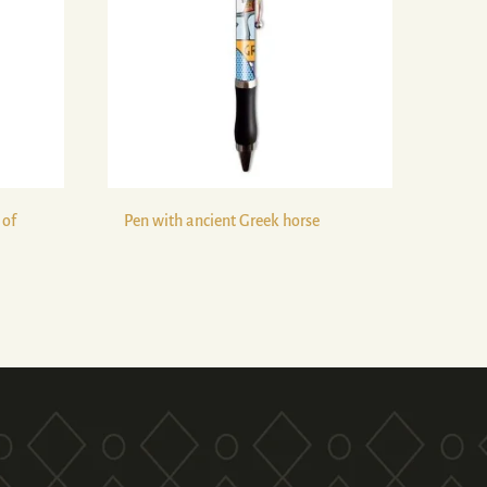
 of
Pen with ancient Greek horse