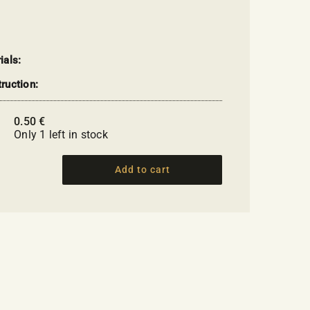
ials:
ruction:
0.50
€
:
Only 1 left in stock
Add to cart
Pen
with
an
ancient
Greek
owl
quantity