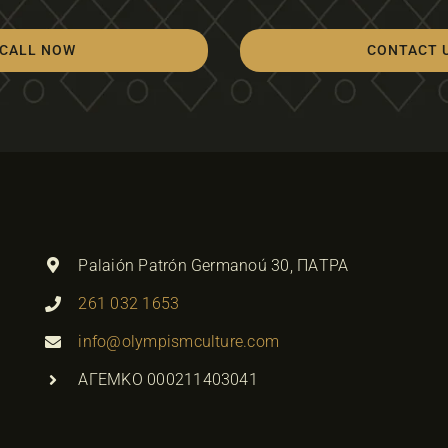
CALL NOW
CONTACT 
Palaión Patrón Germanoú 30, ΠΑΤΡΑ
261 032 1653
info@olympismculture.com
ΑΓΕΜΚΟ 000211403041