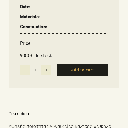
Date:
Materials:
Construction:
Price:
9.00
€
In stock
Add to cart
Women's
Socks
With
Greek
Island
Pattern
Description
quantity
Υψηλής ποιότητας γυναικείες κάλτσες με ψηλό