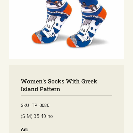
E-SHOP
EVENTS
ABOUT US
COMMUNICATION
Women’s Socks With Greek
Island Pattern
SKU:
TP_0080
(S-M) 35-40 no
Art: