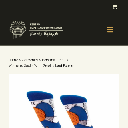
Skip
to
content
Toggle
Naviga
GALLERY
OLYMPISM
Home
Souvenirs
Personal Items
Women’s Socks With Greek Island Pattern
OLYMPIC EDUCATION
E-Shop
SPORTS SELECTION TEST
BOOKS
LESSONS