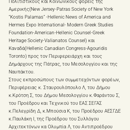
Πολιτιστικούς και Κοινωνικούς φορείς της
Αμερικής(New Jersey-Patras Society of New York
“Kostis Palamas” -Hellenic News of America and
Hermes Expo International- Modern Greek Studies
Foundation-American-Hellenic Counsel-Greek
Heritage Society-Valianatos Counsel) και
Καναδά(Hellenic Canadian Congress-Agouridis
Toronto) προς τον Περιφερειάρχη και τους
Δημάρχους της Πάτρας, του Μεσολογγίου και της
Ναυπάκτου.
Στους εκπροσώπους των συμμετεχόντων φορέων,
Περιφέρειας κ. Σταυρουλόπουλο Λ, του Δήμου
κ.Κρότση Σ, του Δήμου Μεσολογγίου κ.Φαράντου Σ,
του Προέδρου και Τεχνικού του ΕΑΣ ΣΕΓΑΣ
κ.Πελεγρίδη Δ, κ.Μπούσια Κ, του Προέδρου ΑΕΣΓΔΕ
κ.Παυλάκη Ι, της Προέδρου του Συλλόγου
Αρχιτεκτόνων κα Ολυμπία Λ, του Αντιπροέδρου