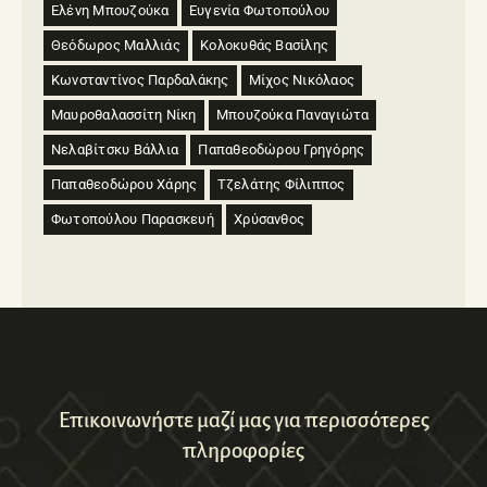
Ελένη Μπουζούκα
Ευγενία Φωτοπούλου
Θεόδωρος Μαλλιάς
Κολοκυθάς Βασίλης
Κωνσταντίνος Παρδαλάκης
Μίχος Νικόλαος
Μαυροθαλασσίτη Νίκη
Μπουζούκα Παναγιώτα
Νελαβίτσκυ Βάλλια
Παπαθεοδώρου Γρηγόρης
Παπαθεοδώρου Χάρης
Τζελάτης Φίλιππος
Φωτοπούλου Παρασκευή
Χρύσανθος
Επικοινωνήστε μαζί μας για περισσότερες
πληροφορίες