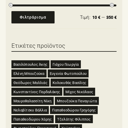
Τιμή:
—
Φιλτράρισμα
10 €
350 €
Ελάχιστη
Μέγιστη
τιμή
τιμή
Ετικέτες προϊόντος
Βασιλόπουλος Άκης
Γιάχου Γεωργία
Ελένη Μπουζούκα
Ευγενία Φωτοπούλου
Θεόδωρος Μαλλιάς
Κολοκυθάς Βασίλης
Κωνσταντίνος Παρδαλάκης
Μίχος Νικόλαος
Μαυροθαλασσίτη Νίκη
Μπουζούκα Παναγιώτα
Νελαβίτσκυ Βάλλια
Παπαθεοδώρου Γρηγόρης
Παπαθεοδώρου Χάρης
Τζελάτης Φίλιππος