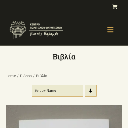
Μετάβαση
στο
περιεχόμενο
Toggle
Naviga
GALLERY
Βιβλία
ΟΛΥΜΠΙΣΜΟΣ
ΤΕΣΤ ΕΠΙΛΟΓΗΣ ΑΘΛΗΜΑΤΟΣ
Home
E-Shop
Βιβλία
ΒΙΒΛΙΑ
Sort by
Name
ΜΑΘΗΜΑΤΑ
E-SHOP – Πωλητήριο
ΕΚΔΗΛΩΣΕΙΣ