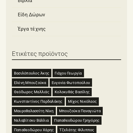
Βιβλία
Είδη Δώρων
Έργα τέχνης
Ετικέτες προϊόντος
Βασιλόπουλος Άκης
Γιάχου Γεωργία
Ελένη Μπουζούκα
Ευγενία Φωτοπούλου
Θεόδωρος Μαλλιάς
Κολοκυθάς Βασίλης
Κωνσταντίνος Παρδαλάκης
Μίχος Νικόλαος
Μαυροθαλασσίτη Νίκη
Μπουζούκα Παναγιώτα
Νελαβίτσκυ Βάλλια
Παπαθεοδώρου Γρηγόρης
Παπαθεοδώρου Χάρης
Τζελάτης Φίλιππος