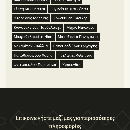
Ελένη Μπουζούκα
Ευγενία Φωτοπούλου
Θεόδωρος Μαλλιάς
Κολοκυθάς Βασίλης
Κωνσταντίνος Παρδαλάκης
Μίχος Νικόλαος
Μαυροθαλασσίτη Νίκη
Μπουζούκα Παναγιώτα
Νελαβίτσκυ Βάλλια
Παπαθεοδώρου Γρηγόρης
Παπαθεοδώρου Χάρης
Τζελάτης Φίλιππος
Φωτοπούλου Παρασκευή
Χρύσανθος
Επικοινωνήστε μαζί μας για περισσότερες
πληροφορίες