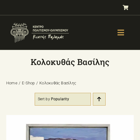
Μετάβαση
στο
περιεχόμενο
Toggle
Naviga
GALLERY
Κολοκυθάς Βασίλης
ΟΛΥΜΠΙΣΜΟΣ
ΤΕΣΤ ΕΠΙΛΟΓΗΣ ΑΘΛΗΜΑΤΟΣ
Home
E-Shop
Κολοκυθάς Βασίλης
ΒΙΒΛΙΑ
Sort by
Popularity
ΜΑΘΗΜΑΤΑ
E-SHOP – Πωλητήριο
ΕΚΔΗΛΩΣΕΙΣ