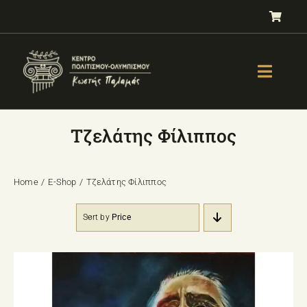
Μετάβαση
στο
περιεχόμενο
Toggle
Naviga
GALLERY
Τζελάτης Φίλιππος
ΟΛΥΜΠΙΣΜΟΣ
ΤΕΣΤ ΕΠΙΛΟΓΗΣ ΑΘΛΗΜΑΤΟΣ
Home
E-Shop
Τζελάτης Φίλιππος
ΒΙΒΛΙΑ
Sort by
Price
ΜΑΘΗΜΑΤΑ
E-SHOP – Πωλητήριο
ΕΚΔΗΛΩΣΕΙΣ