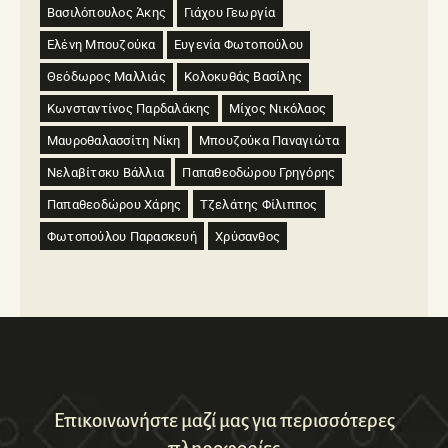
Βασιλόπουλος Άκης
Γιάχου Γεωργία
Ελένη Μπουζούκα
Ευγενία Φωτοπούλου
Θεόδωρος Μαλλιάς
Κολοκυθάς Βασίλης
Κωνσταντίνος Παρδαλάκης
Μίχος Νικόλαος
Μαυροθαλασσίτη Νίκη
Μπουζούκα Παναγιώτα
Νελαβίτσκυ Βάλλια
Παπαθεοδώρου Γρηγόρης
Παπαθεοδώρου Χάρης
Τζελάτης Φίλιππος
Φωτοπούλου Παρασκευή
Χρύσανθος
Επικοινωνήστε μαζί μας για περισσότερες