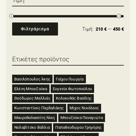
Τιμή:
—
Φιλτράρισμα
210 €
450 €
Ελάχιστη
Μέγιστη
τιμή
τιμή
Ετικέτες προϊόντος
Βασιλόπουλος Άκης
Γιάχου Γεωργία
Ελένη Μπουζούκα
Ευγενία Φωτοπούλου
Θεόδωρος Μαλλιάς
Κολοκυθάς Βασίλης
Κωνσταντίνος Παρδαλάκης
Μίχος Νικόλαος
Μαυροθαλασσίτη Νίκη
Μπουζούκα Παναγιώτα
Νελαβίτσκυ Βάλλια
Παπαθεοδώρου Γρηγόρης