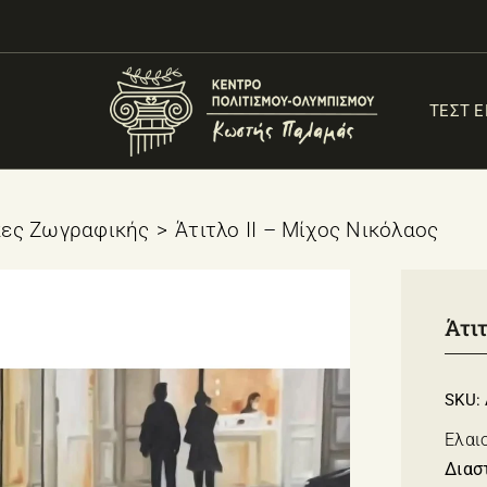
ΤΕΣΤ 
κες Ζωγραφικής
Άτιτλο II – Μίχος Νικόλαος
Άτι
SKU:
Ελαι
Διασ