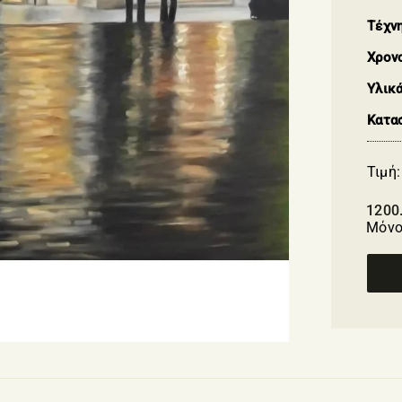
Τέχν
Χρον
Υλικ
Κατα
Τιμή:
1200
Μόνο