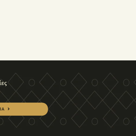
ίες
ΙΑ