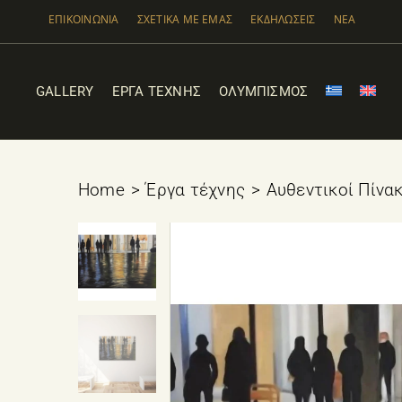
Μετάβαση
ΕΠΙΚΟΙΝΩΝΙΑ
ΣΧΕΤΙΚΑ ΜΕ ΕΜΑΣ
ΕΚΔΗΛΩΣΕΙΣ
ΝΕΑ
στο
περιεχόμενο
GALLERY
ΕΡΓΑ ΤΕΧΝΗΣ
ΟΛΥΜΠΙΣΜΟΣ
Home
Έργα τέχνης
Αυθεντικοί Πίνα