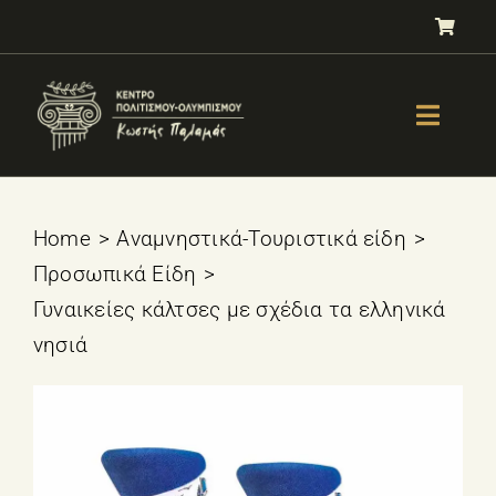
Μετάβαση
στο
περιεχόμενο
Toggle
Naviga
GALLERY
ΟΛΥΜΠΙΣΜΟΣ
Home
Αναμνηστικά-Τουριστικά είδη
Προσωπικά Είδη
ΤΕΣΤ ΕΠΙΛΟΓΗΣ ΑΘΛΗΜΑΤΟΣ
Γυναικείες κάλτσες με σχέδια τα ελληνικά
ΒΙΒΛΙΑ
νησιά
ΜΑΘΗΜΑΤΑ
E-SHOP – Πωλητήριο
ΕΚΔΗΛΩΣΕΙΣ