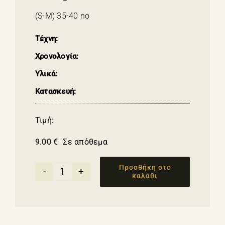
(S-M) 35-40 no
Τέχνη:
Χρονολογία:
Υλικά:
Κατασκευή:
Τιμή:
9.00
€
Σε απόθεμα
Προσθήκη στο
καλάθι
Γυναικείες
κάλτσες
με
σχέδια