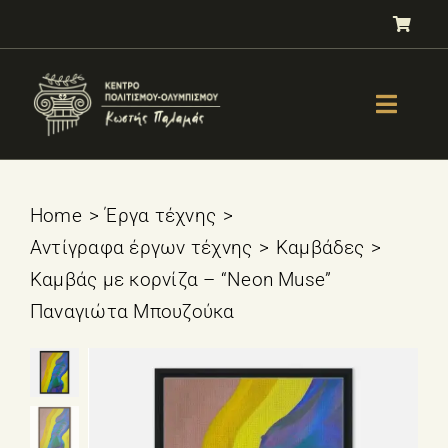
Μετάβαση
στο
περιεχόμενο
Toggle
Naviga
GALLERY
ΟΛΥΜΠΙΣΜΟΣ
Home
Έργα τέχνης
Αντίγραφα έργων τέχνης
Καμβάδες
ΤΕΣΤ ΕΠΙΛΟΓΗΣ ΑΘΛΗΜΑΤΟΣ
Καμβάς με κορνίζα – “Neon Muse”
ΒΙΒΛΙΑ
Παναγιώτα Μπουζούκα
ΜΑΘΗΜΑΤΑ
E-SHOP – Πωλητήριο
ΕΚΔΗΛΩΣΕΙΣ