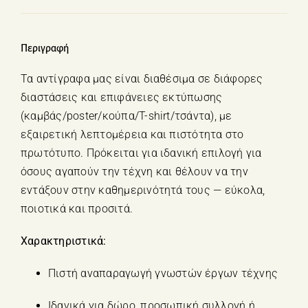
-
"Neon
Muse"
Περιγραφή
Παναγιώτα
Μπουζούκα
Τα αντίγραφα μας είναι διαθέσιμα σε διάφορες
ποσότητα
διαστάσεις και επιφάνειες εκτύπωσης
(καμβάς/poster/κούπα/T-shirt/τσάντα), με
εξαιρετική λεπτομέρεια και πιστότητα στο
πρωτότυπο. Πρόκειται για ιδανική επιλογή για
όσους αγαπούν την τέχνη και θέλουν να την
εντάξουν στην καθημερινότητά τους — εύκολα,
ποιοτικά και προσιτά.
Χαρακτηριστικά:
Πιστή αναπαραγωγή γνωστών έργων τέχνης
Ιδανικά για δώρο, προσωπική συλλογή ή