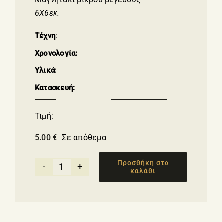
6Χ6εκ.
Τέχνη:
Χρονολογία:
Υλικά:
Κατασκευή:
Τιμή:
5.00
€
Σε απόθεμα
Προσθήκη στο
καλάθι
Μαγνητάκι-
Αρχαιοελληνική
περικεφαλαία
ποσότητα