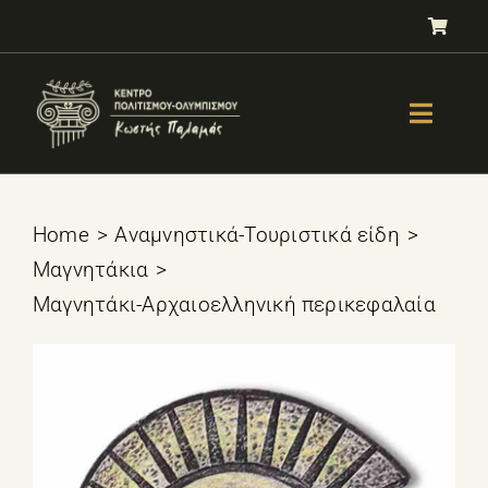
Μετάβαση
στο
περιεχόμενο
Toggle
Naviga
GALLERY
ΟΛΥΜΠΙΣΜΟΣ
Home
Αναμνηστικά-Τουριστικά είδη
Μαγνητάκια
ΤΕΣΤ ΕΠΙΛΟΓΗΣ ΑΘΛΗΜΑΤΟΣ
Μαγνητάκι-Αρχαιοελληνική περικεφαλαία
ΒΙΒΛΙΑ
ΜΑΘΗΜΑΤΑ
E-SHOP – Πωλητήριο
ΕΚΔΗΛΩΣΕΙΣ