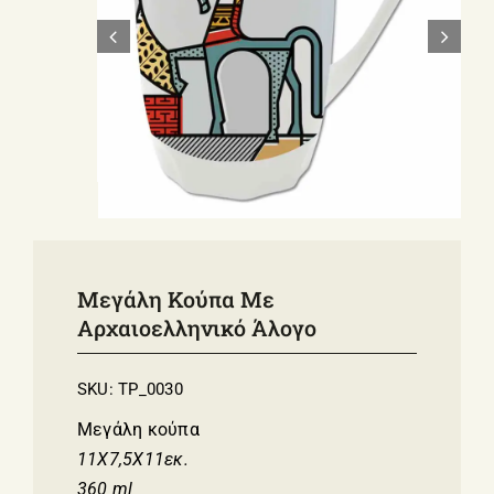
ΣΧΕΤΙΚΑ ΜΕ ΕΜΑΣ
ΝΕΑ
ΕΠΙΚΟΙΝΩΝΙΑ
E-Shop
Μεγάλη Κούπα Με
Αρχαιοελληνικό Άλογο
SKU:
TP_0030
Μεγάλη κούπα
11Χ7,5Χ11εκ.
360 ml