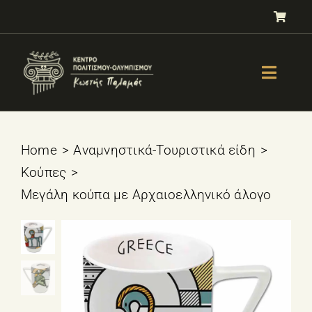
Μετάβαση
στο
περιεχόμενο
Toggle
Naviga
GALLERY
ΟΛΥΜΠΙΣΜΟΣ
Home
Αναμνηστικά-Τουριστικά είδη
Κούπες
ΤΕΣΤ ΕΠΙΛΟΓΗΣ ΑΘΛΗΜΑΤΟΣ
Μεγάλη κούπα με Αρχαιοελληνικό άλογο
ΒΙΒΛΙΑ
ΜΑΘΗΜΑΤΑ
E-SHOP – Πωλητήριο
ΕΚΔΗΛΩΣΕΙΣ