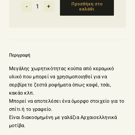
Προσθήκη στο
καλάθι
Μεγάλη
κούπα
με
γαλάζια
Αρχαιοελληνικά
μοτίβα
Περιγραφή
ποσότητα
Μεγάλης χωρητικότητας κούπα από κεραμικό
υλικό που μπορεί να χρησιμοποιηθεί για να
σερβίρετε ζεστά ροφήματα όπως καφέ, τσάι,
κακάο κλπ.
Μπορεί να αποτελέσει ένα όμορφο στοιχείο για το
σπίτι ή το γραφείο.
Είναι διακοσμημένη με γαλάζια Αρχαιοελληνικά
μοτίβα.