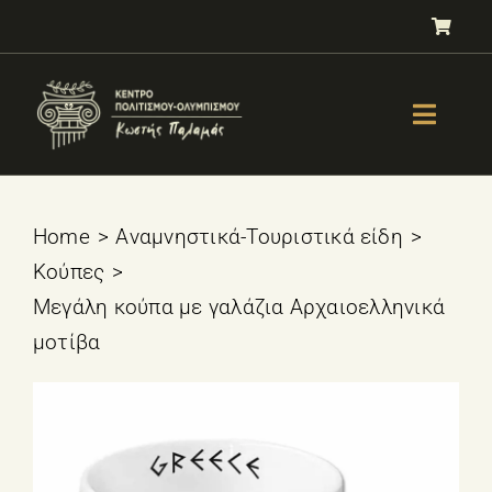
Μετάβαση
στο
περιεχόμενο
Toggle
Naviga
GALLERY
ΟΛΥΜΠΙΣΜΟΣ
Home
Αναμνηστικά-Τουριστικά είδη
Κούπες
ΤΕΣΤ ΕΠΙΛΟΓΗΣ ΑΘΛΗΜΑΤΟΣ
Μεγάλη κούπα με γαλάζια Αρχαιοελληνικά
ΒΙΒΛΙΑ
μοτίβα
ΜΑΘΗΜΑΤΑ
E-SHOP – Πωλητήριο
ΕΚΔΗΛΩΣΕΙΣ