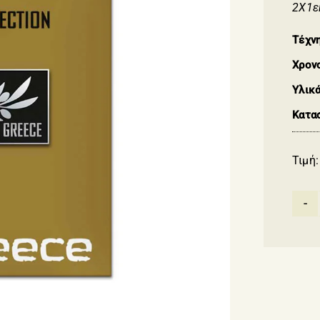
2Χ1ε
Τέχνη
Χρον
Υλικά
Κατα
Τιμή: