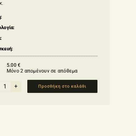
κ.
:
ολογία:
:
σκευή:
5.00
€
Μόνο 2 απομένουν σε απόθεμα
Προσθήκη στο καλάθι
Μεταλλική
καρφίτσα
με
το
σύμβολο
της