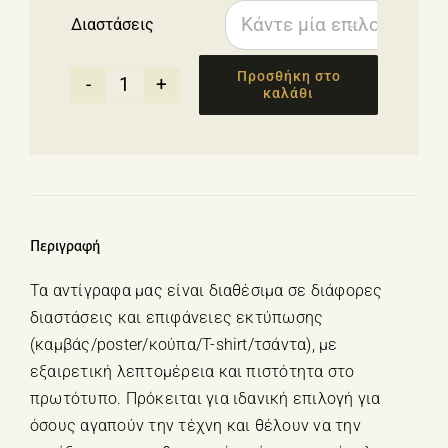
through
Διαστάσεις
69.00 €

Προσθήκη στο
καλάθι
Poster
-
"Neon
Muse"
Παναγιώτα
Μπουζούκα
Περιγραφή
ποσότητα
Τα αντίγραφα μας είναι διαθέσιμα σε διάφορες
διαστάσεις και επιφάνειες εκτύπωσης
(καμβάς/poster/κούπα/T-shirt/τσάντα), με
εξαιρετική λεπτομέρεια και πιστότητα στο
πρωτότυπο. Πρόκειται για ιδανική επιλογή για
όσους αγαπούν την τέχνη και θέλουν να την