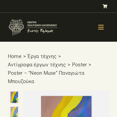
Μετάβαση
στο
περιεχόμενο
Toggle
Naviga
GALLERY
ΟΛΥΜΠΙΣΜΟΣ
Home
Έργα τέχνης
Αντίγραφα έργων τέχνης
Poster
ΤΕΣΤ ΕΠΙΛΟΓΗΣ ΑΘΛΗΜΑΤΟΣ
Poster – “Neon Muse” Παναγιώτα
ΒΙΒΛΙΑ
Μπουζούκα
ΜΑΘΗΜΑΤΑ
E-SHOP – Πωλητήριο
ΕΚΔΗΛΩΣΕΙΣ