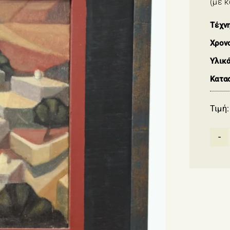
(με κ
Τέχν
Χρον
Υλικ
Κατα
Τιμή: