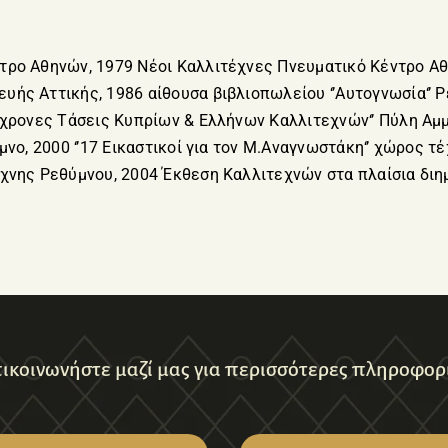
τρο Αθηνών, 1979 Νέοι Καλλιτέχνες Πνευματικό Κέντρο Α
υής Αττικής, 1986 αίθουσα βιβλιοπωλείου ‘’Αυτογνωσία‘’
γχρονες Τάσεις Κυπρίων & Ελλήνων Καλλιτεχνών‘’ Πύλη Αμμ
νο, 2000 ‘’17 Εικαστικοί για τον Μ.Αναγνωστάκη‘’ χώρος τέχ
έχνης Ρεθύμνου, 2004 Έκθεση Καλλιτεχνών στα πλαίσια διη
ικοινωνήστε μαζί μας για περισσότερες πληροφορ