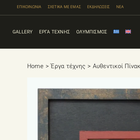
Μετάβαση
ΕΠΙΚΟΙΝΩΝΙΑ
ΣΧΕΤΙΚΑ ΜΕ ΕΜΑΣ
ΕΚΔΗΛΩΣΕΙΣ
ΝΕΑ
στο
περιεχόμενο
GALLERY
ΕΡΓΑ ΤΕΧΝΗΣ
ΟΛΥΜΠΙΣΜΟΣ
Home
Έργα τέχνης
Αυθεντικοί Πίνα