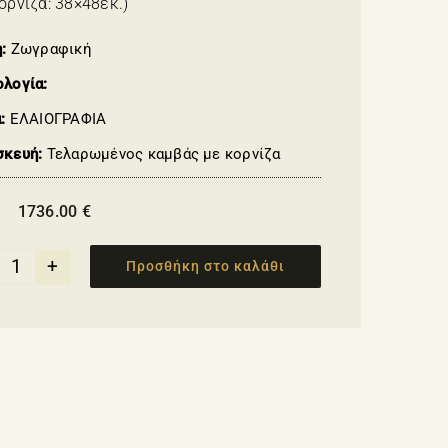
ορνίζα: 38×48εκ.)
η:
Ζωγραφική
ολογία:
ά:
ΕΛΑΙΟΓΡΑΦΙΑ
σκευή:
Τελαρωμένος καμβάς με κορνίζα
1736.00
€
Προσθήκη στο καλάθι
"Κυκλάδες"
Μανώλης
Κουνδουράκης
ποσότητα