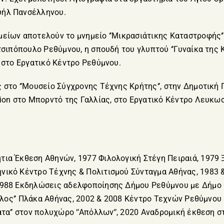
υήλ Πανσέλληνου.
είων αποτελούν το μνημείο ‘’Μικρασιάτικης Καταστροφής‘
τσιπόπουλο Ρεθύμνου, η σπουδή του γλυπτού ‘’Γυναίκα της 
’ στο Εργατικό Κέντρο Ρεθύμνου.
 στο ‘’Μουσείο Σύγχρονης Τέχνης Κρήτης‘’, στην Δημοτική 
lion στο Μπορντό της Γαλλίας, στο Εργατικό Κέντρο Λευκωσ
ια Έκθεση Αθηνών, 1977 Φιλολογική Στέγη Πειραιά, 1979 Ξε
ικό Κέντρο Τέχνης & Πολιτισμού Σύνταγμα Αθήνας, 1983 &
1988 Εκδηλώσεις αδελφοποίησης Δήμου Ρεθύμνου με Δήμο C
φιλος‘’ Πλάκα Αθήνας, 2002 & 2008 Κέντρο Τεχνών Ρεθύμνου
ατα‘’ στον πολυχώρο ‘’Απόλλων‘’, 2020 Αναδρομική έκθεση 