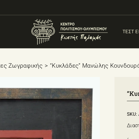
ΤΕΣΤ 
κες Ζωγραφικής
“Κυκλάδες” Μανώλης Κουνδουρ
“Κυ
SKU:
Διασ