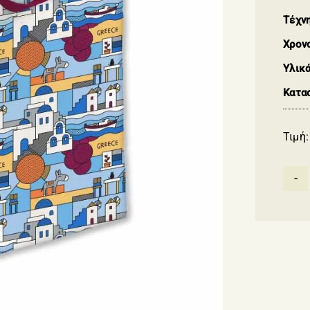
Τέχνη
Χρον
Υλικά
Κατα
Τιμή: