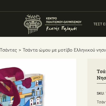
ΤΕΣΤ 
Τσάντες
Τσάντα ώμου με μοτίβο Ελληνικού νησ
Τσά
Νησ
SKU:
Τσάν