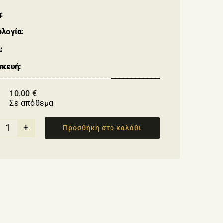
:
ολογία:
:
σκευή:
10.00
€
Σε απόθεμα
Προσθήκη στο καλάθι
Τσάντα
ώμου
με
μοτίβο
Ελληνικού
νησιώτικου
τοπίου