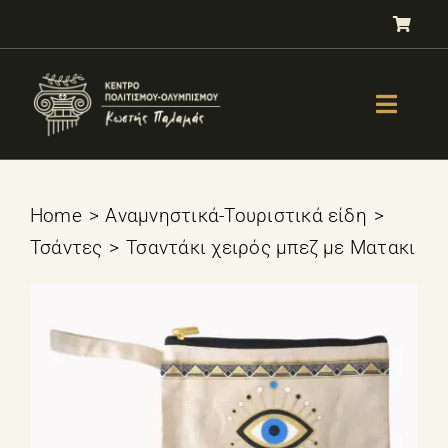
Μετάβαση
στο
περιεχόμενο
Toggle
Naviga
GALLERY
ΟΛΥΜΠΙΣΜΟΣ
Home
Αναμνηστικά-Τουριστικά είδη
Τσάντες
Τσαντάκι χειρός μπεζ με Ματακι
ΤΕΣΤ ΕΠΙΛΟΓΗΣ ΑΘΛΗΜΑΤΟΣ
ΒΙΒΛΙΑ
ΜΑΘΗΜΑΤΑ
E-SHOP – Πωλητήριο
ΕΚΔΗΛΩΣΕΙΣ