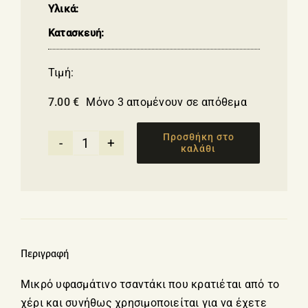
Υλικά:
Κατασκευή:
Τιμή:
7.00
€
Μόνο 3 απομένουν σε απόθεμα
Προσθήκη στο
καλάθι
Τσαντάκι
χειρός
μπεζ
με
Ματακι
ποσότητα
Περιγραφή
Μικρό υφασμάτινο τσαντάκι που κρατιέται από το
χέρι και συνήθως χρησιμοποιείται για να έχετε