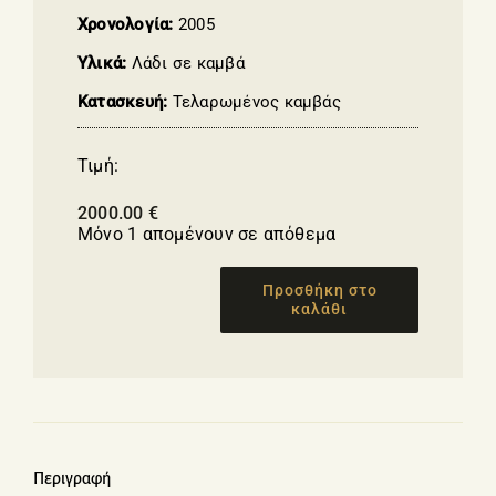
Χρονολογία:
2005
Υλικά:
Λάδι σε καμβά
Κατασκευή:
Τελαρωμένος καμβάς
Τιμή:
2000.00
€
Μόνο 1 απομένουν σε απόθεμα
Προσθήκη στο
καλάθι
Γυναίκα
στο
παγκάκι-
Γιάχου
Γεωργία
ποσότητα
Περιγραφή