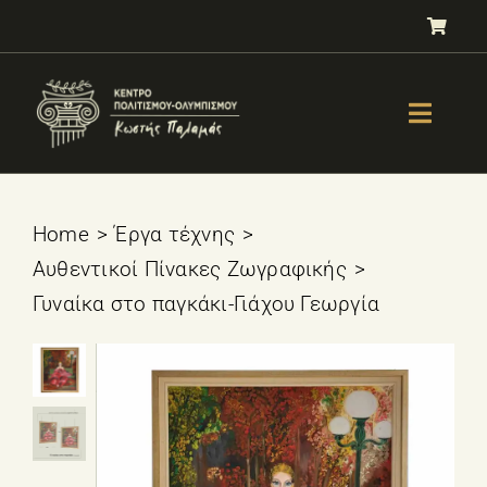
Μετάβαση
στο
περιεχόμενο
Toggle
Naviga
GALLERY
ΟΛΥΜΠΙΣΜΟΣ
Home
Έργα τέχνης
Αυθεντικοί Πίνακες Ζωγραφικής
ΤΕΣΤ ΕΠΙΛΟΓΗΣ ΑΘΛΗΜΑΤΟΣ
Γυναίκα στο παγκάκι-Γιάχου Γεωργία
ΒΙΒΛΙΑ
ΜΑΘΗΜΑΤΑ
E-SHOP – Πωλητήριο
ΕΚΔΗΛΩΣΕΙΣ