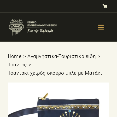
Μετάβαση
στο
περιεχόμενο
Toggle
Naviga
GALLERY
ΟΛΥΜΠΙΣΜΟΣ
Home
Αναμνηστικά-Τουριστικά είδη
Τσάντες
ΤΕΣΤ ΕΠΙΛΟΓΗΣ ΑΘΛΗΜΑΤΟΣ
Τσαντάκι χειρός σκούρο μπλε με Ματάκι
ΒΙΒΛΙΑ
ΜΑΘΗΜΑΤΑ
E-SHOP – Πωλητήριο
ΕΚΔΗΛΩΣΕΙΣ