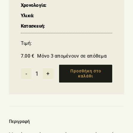
Χρονολογία:
Υλικά:
Κατασκευή:
Τιμή:
7.00
€
Μόνο 3 απομένουν σε απόθεμα
Προσθήκη στο
καλάθι
Τσαντάκι
χειρός
σκούρο
μπλε
με
Ματάκι
Περιγραφή
ποσότητα